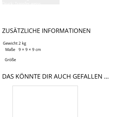
Druck: Transfer weiss
Material: 100% Biobaumwolle
Grammatur: 155GSM
Schnitt: normal fit
ZUSÄTZLICHE INFORMATIONEN
Gewicht
2 kg
Maße
9 × 9 × 9 cm
Größe
XS, S, M, L, XL, XXL, 3XL
DAS KÖNNTE DIR AUCH GEFALLEN …