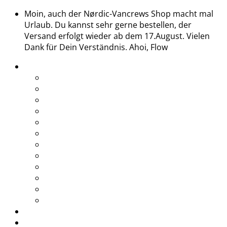
Moin, auch der Nørdic-Vancrews Shop macht mal
Urlaub. Du kannst sehr gerne bestellen, der
Versand erfolgt wieder ab dem 17.August. Vielen
Dank für Dein Verständnis. Ahoi, Flow
Treffen
Midsommar 2026
Saisonstart 2026
Glühweintreffen 2025
End of Season 2025
Abtörn 2025
Midsommar 2025
Saisonstart 2025
Glühweintreffen 2024
Midsommar 2024
Saisonstart 2024
Glühweintreffen 2023
Grill & Chill
Shop
Rabatte