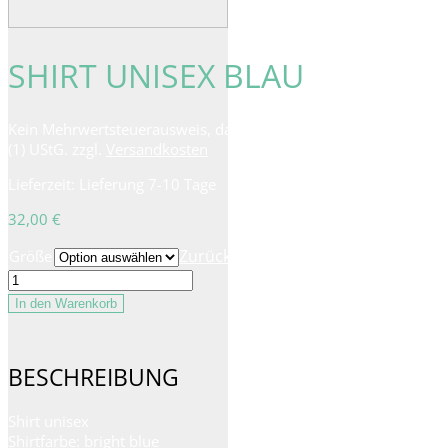
SHIRT UNISEX BLAU
Kein Mehrwertsteuerausweis, da Kleinunternehmer nach §19
(1) UStG.
zzgl.
Versandkosten
Lieferzeit:
Lieferung 7-10 Tage
32,00
€
Zurücksetzen
Größe
Shirt
unisex
In den Warenkorb
blau
Menge
BESCHREIBUNG
Shirt unisex
Shirtfarbe: bright blue