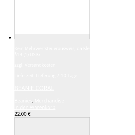
Kein Mehrwertsteuerausweis, da Kleinunternehmer nach
§19 (1) UStG.
zzgl.
Versandkosten
Lieferzeit:
Lieferung 7-10 Tage
BEANIE CORAL
Beanies
,
Merchandise
In den Warenkorb
22,00
€