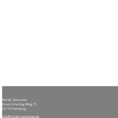
Nordic Vancrews
Ernst-Scherling-Weg 15
22119 Hamburg
info@nordic-vancrews.de