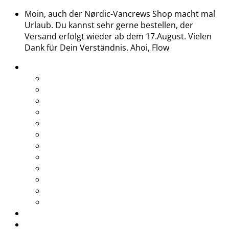
Moin, auch der Nørdic-Vancrews Shop macht mal
Urlaub. Du kannst sehr gerne bestellen, der
Versand erfolgt wieder ab dem 17.August. Vielen
Dank für Dein Verständnis. Ahoi, Flow
Treffen
Midsommar 2026
Saisonstart 2026
Glühweintreffen 2025
End of Season 2025
Abtörn 2025
Midsommar 2025
Saisonstart 2025
Glühweintreffen 2024
Midsommar 2024
Saisonstart 2024
Glühweintreffen 2023
Grill & Chill
Shop
Rabatte