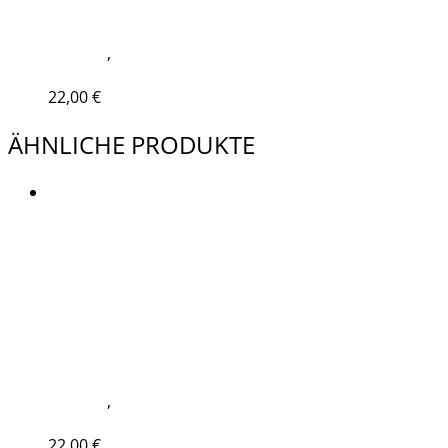
BEANIE HEATHER SURF
Beanies
,
Merchandise
In den Warenkorb
22,00
€
ÄHNLICHE PRODUKTE
Kein Mehrwertsteuerausweis, da Kleinunternehmer nach
§19 (1) UStG.
zzgl.
Versandkosten
Lieferzeit:
Lieferung 7-10 Tage
BEANIE NAVY ORGANIC
Beanies
,
Merchandise
In den Warenkorb
22,00
€