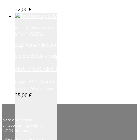
In den Warenkorb
22,00
€
Kein Mehrwertsteuerausweis, da Kleinunternehmer nach
§19 (1) UStG.
zzgl.
Versandkosten
Lieferzeit:
Lieferung 7-10 Tage
NVC TRUCKER CAP OLIV
Caps
,
Merchandise
In den Warenkorb
35,00
€
Nordic Vancrews
Ernst-Scherling-Weg 15
22119 Hamburg
info@nordic-vancrews.de