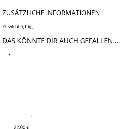
Feuchtigkeit absorbierendes elastisches Schweißband
ZUSÄTZLICHE INFORMATIONEN
Gewicht
0,1 kg
DAS KÖNNTE DIR AUCH GEFALLEN …
Kein Mehrwertsteuerausweis, da Kleinunternehmer nach
§19 (1) UStG.
zzgl.
Versandkosten
Lieferzeit:
Lieferung 7-10 Tage
BEANIE LILA
Beanies
,
Merchandise
In den Warenkorb
22,00
€