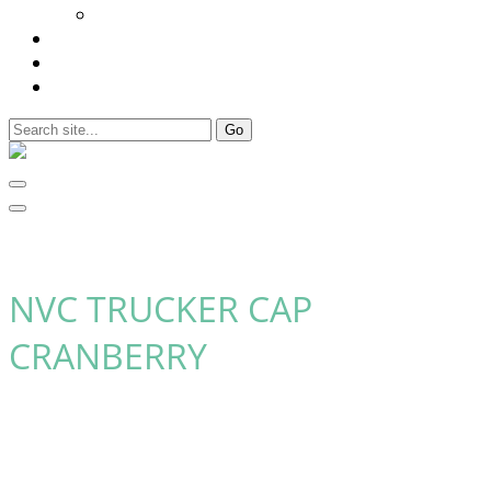
Vorträge
Freunde & Partner
Kontakt
Warenkorb
NVC TRUCKER CAP
CRANBERRY
Kein Mehrwertsteuerausweis, da Kleinunternehmer nach §19
(1) UStG.
zzgl.
Versandkosten
Lieferzeit:
Lieferung 7-10 Tage