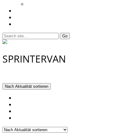
Vorträge
Freunde & Partner
Kontakt
Warenkorb
SPRINTERVAN
Einzelnes Ergebnis wird angezeigt
Nach Aktualität sortieren
Nach Beliebtheit sortiert
Nach Aktualität sortieren
Nach Preis sortieren: aufsteigend
Nach Preis sortieren: absteigend