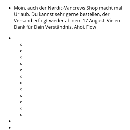
Moin, auch der Nørdic-Vancrews Shop macht mal
Urlaub. Du kannst sehr gerne bestellen, der
Versand erfolgt wieder ab dem 17.August. Vielen
Dank für Dein Verständnis. Ahoi, Flow
Treffen
Midsommar 2026
Saisonstart 2026
Glühweintreffen 2025
End of Season 2025
Abtörn 2025
Midsommar 2025
Saisonstart 2025
Glühweintreffen 2024
Midsommar 2024
Saisonstart 2024
Glühweintreffen 2023
Grill & Chill
Shop
Rabatte