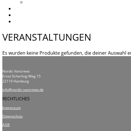
Vorträge
Freunde & Partner
Kontakt
Warenkorb
VERANSTALTUNGEN
Es wurden keine Produkte gefunden, die deiner Auswahl e
Nordic Vancrews
Ernst-Scherling-Weg 15
22119 Hamburg
info@nordic-vancrews.de
RECHTLICHES
Impressum
Datenschutz
AGB