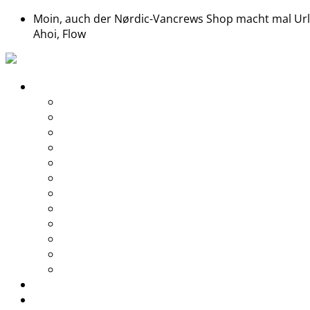
Moin, auch der Nørdic-Vancrews Shop macht mal Urlau
Ahoi, Flow
Treffen
Midsommar 2026
Saisonstart 2026
Glühweintreffen 2025
End of Season 2025
Abtörn 2025
Midsommar 2025
Saisonstart 2025
Glühweintreffen 2024
Midsommar 2024
Saisonstart 2024
Glühweintreffen 2023
Grill & Chill
Shop
Rabatte